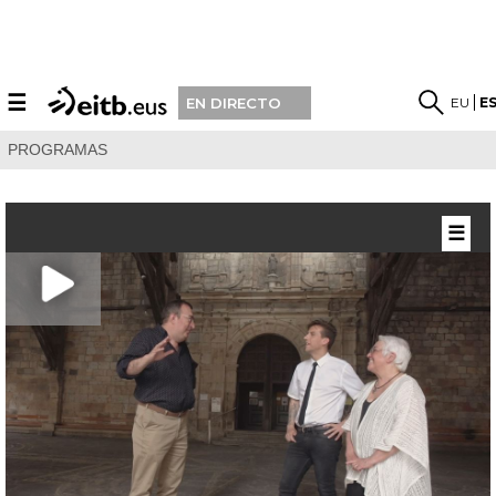
☰
EU
E
EN DIRECTO
PROGRAMAS
☰