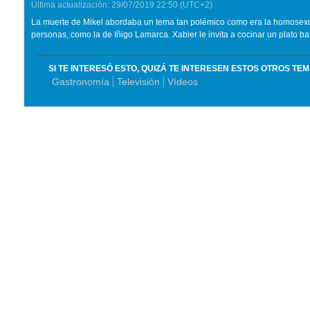
Última actualización:
29/07/2019
22:50
(UTC+2)
La muerte de Mikel
abordaba un tema tan polémico como era la homosexu
personas, como la de Iñigo Lamarca. Xabier le invita a cocinar un plato ba
SI TE INTERESÓ ESTO, QUIZÁ TE INTERESEN ESTOS OTROS TE
Gastronomía
Televisión
Vídeos