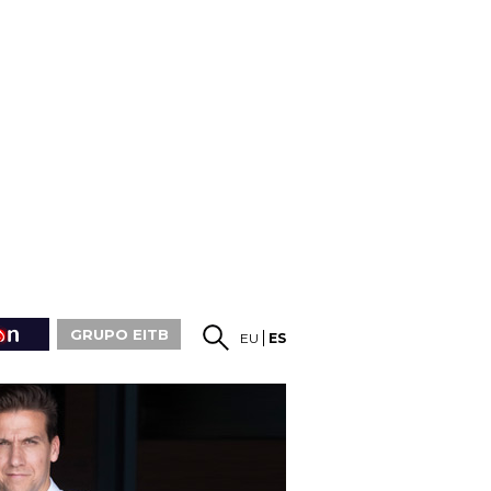
GRUPO EITB
EU
ES