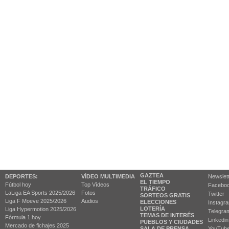
GAZTEA
DEPORTES:
VÍDEO MULTIMEDIA
Newslet
EL TIEMPO
Fútbol hoy
Top Vídeos
Facebo
TRÁFICO
LaLiga EA Sports 2025/2026
Fotos
Twitter
SORTEOS GRATIS
Liga F Moeve 2025/2026
Audios
ELECCIONES
Instagr
LOTERÍA
Liga Hypermotion 2025/2026
Telegra
TEMAS DE INTERÉS
Fórmula 1 hoy
Linkedin
PUEBLOS Y CIUDADES
Mercado de fichajes 2025
SALA DE PRENSA
YouTub