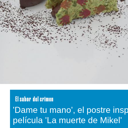
'Dame tu mano', el postre insp
película 'La muerte de Mikel'