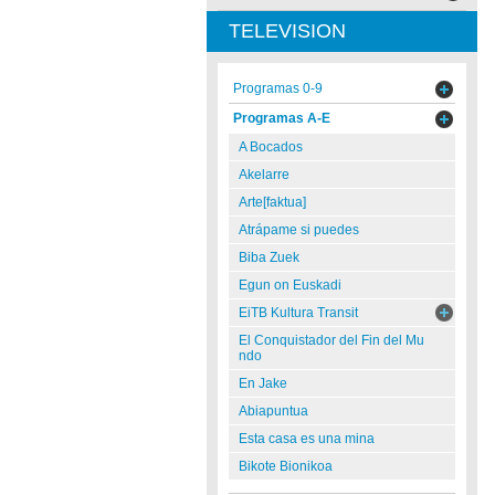
TELEVISION
Programas 0-9
Programas A-E
A Bocados
Akelarre
Arte[faktua]
Atrápame si puedes
Biba Zuek
Egun on Euskadi
EiTB Kultura Transit
El Conquistador del Fin del Mu
ndo
En Jake
Abiapuntua
Esta casa es una mina
Bikote Bionikoa