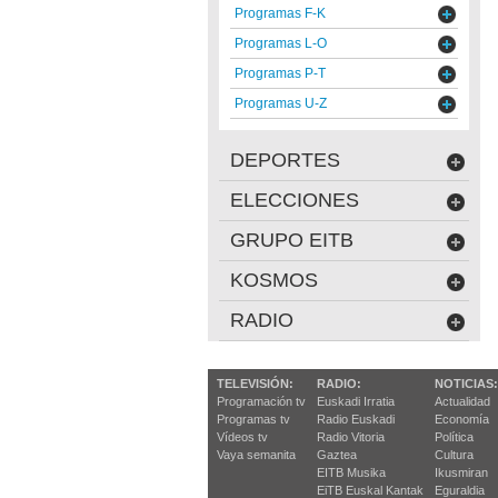
Programas F-K
Programas L-O
Programas P-T
Programas U-Z
DEPORTES
ELECCIONES
GRUPO EITB
KOSMOS
RADIO
TELEVISIÓN:
RADIO:
NOTICIAS:
Programación tv
Euskadi Irratia
Actualidad
Programas tv
Radio Euskadi
Economía
Vídeos tv
Radio Vitoria
Política
Vaya semanita
Gaztea
Cultura
EITB Musika
Ikusmiran
EiTB Euskal Kantak
Eguraldia