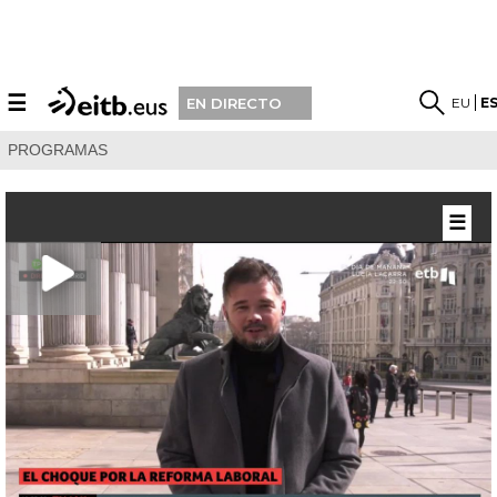
☰
EU
E
EN DIRECTO
PROGRAMAS
☰