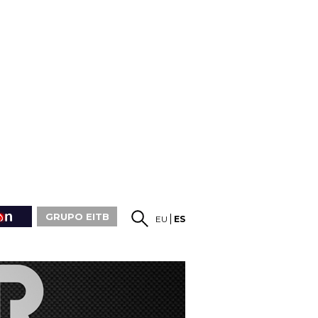
GRUPO EITB
EU
ES