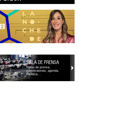
SALA DE PRENSA
Notas de prensa,
convocatorias, agenda,
fototeca,…