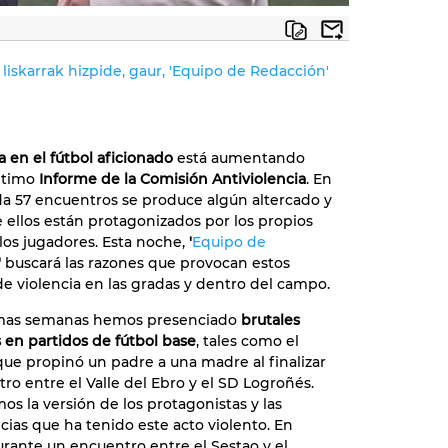
 liskarrak hizpide, gaur, 'Equipo de Redacción'
a en el fútbol aficionado
está aumentando
ltimo
Informe de la Comisión Antiviolencia
. En
a 57 encuentros se produce algún altercado y
ellos están protagonizados por los propios
los jugadores. Esta noche,
'
Equipo de
'
buscará las razones que provocan estos
 de violencia en las gradas y dentro del campo.
timas semanas hemos presenciado
brutales
 en partidos de fútbol base
, tales como el
ue propinó un padre a una madre al finalizar
ro entre el Valle del Ebro y el SD Logroñés.
s la versión de los protagonistas y las
ias que ha tenido este acto violento. En
urante un encuentro entre el Sestao y el