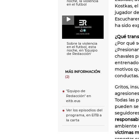
noche, la violencia
en el futbol
Kostkas, e
jugador de
Escucharem
ha sido ex
¿Qué trans
¿Por qué s
Sobre la violencia
en el futbol, esta
¿Presionan
noche, en 'Equipo
de Redacción'
chavales p
entrenador
motivos qu
MÁS INFORMACIÓN
conductas.
(2)
Gritos, ins
"Equipo de
agresiones 
Redacción" en
Todas las 
eitb.eus
pueden ser
Ver los episodios del
seguidores
programa, en EiTB a
responsabi
la carta
ambiente q
víctimas m