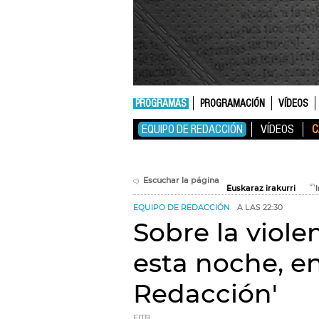
PROGRAMAS
PROGRAMACIÓN
VÍDEOS
EQUIPO DE REDACCIÓN
VÍDEOS
C
Escuchar la página
Euskaraz irakurri
EQUIPO DE REDACCIÓN
A LAS 22:30
Sobre la violen
esta noche, e
Redacción'
EITB