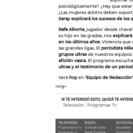
soportar c
psicológicamente? ¿Hay que estar 
¿Las mujeres árbitro deben sopor
Saray explicará los sucesos de los 
Rafa Alkorta
, jugador desde chaval
su hijo en las gradas, nos
explicará
en los últimos años
. Violencia qu
las grandes ligas. El
periodista Mik
grupos ultras
de nuestros equipos 
afición vasca
. El programa escucha
ultras y el testimonio de un period
Será
hoy
en
'Equipo de Redacción'
rong>.
SI TE INTERESÓ ESTO, QUIZÁ TE INTE
Televisión
Programas Tv
TELEVISIÓN:
RADIO:
NOTICIAS:
Programación tv
Euskadi Irratia
Actualidad
Programas tv
Radio Euskadi
Economía