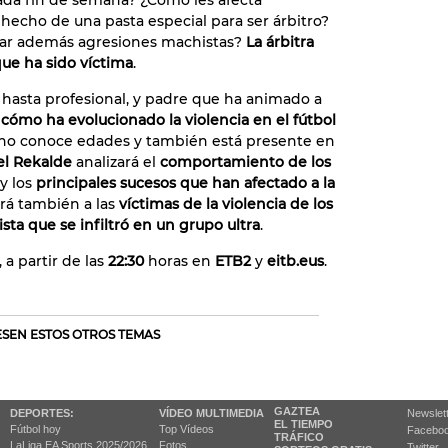
ada fin de semana? ¿Cómo les afecta
hecho de una pasta especial para ser árbitro?
tar además agresiones machistas?
La árbitra
que ha sido víctima
.
 hasta profesional, y padre que ha animado a
 cómo ha evolucionado la violencia en el fútbol
e no conoce edades y también está presente en
el Rekalde
analizará el
comportamiento de los
y los
principales sucesos que han afectado a la
rá también a las
víctimas de la violencia de los
ista que se infiltró en un grupo ultra
.
, a partir de las
22:30
horas en
ETB2
y
eitb.eus
.
RESEN ESTOS OTROS TEMAS
GAZTEA
DEPORTES:
VÍDEO MULTIMEDIA
Newslet
EL TIEMPO
Fútbol hoy
Top Vídeos
Facebo
TRÁFICO
LaLiga EA Sports 2025/2026
Fotos
Twitter