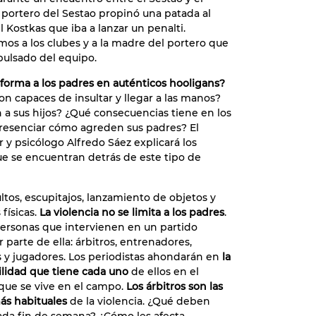
l portero del Sestao propinó una patada al
l Kostkas que iba a lanzar un penalti.
os a los clubes y a la madre del portero que
pulsado del equipo.
forma a los padres en auténticos hooligans?
on capaces de insultar y llegar a las manos?
 a sus hijos? ¿Qué consecuencias tiene en los
resenciar cómo agreden sus padres? El
 y psicólogo Alfredo Sáez explicará los
e se encuentran detrás de este tipo de
ultos, escupitajos, lanzamiento de objetos y
físicas.
La violencia no se limita a los padres
.
personas que intervienen en un partido
 parte de ella: árbitros, entrenadores,
 y jugadores. Los periodistas ahondarán en
la
lidad que tiene cada uno
de ellos en el
ue se vive en el campo.
Los árbitros son las
ás habituales
de la violencia. ¿Qué deben