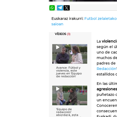
Euskaraz irakurri:
Futbol zelaietako
saioan
VÍDEOS
(3)
La
violenci
según el ú
uno de cad
muchos de 
padres de 
Avance: Fútbol y
Redacción
violencia, este
jueves en 'Equipo
estallidos
de redacción'
En las úl
agresiones
puñetazo q
un encuent
Conoceremo
'Equipo de
consecuenc
redacción'
abordará, esta
Euskadi, d