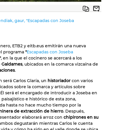
diak, gaur, "Escapadas con Joseba
 enero, ETB2 y eitb.eus emitirán una nueva
el programa
"
Escapadas con Joseba
"
, en la que el cocinero se acercará a los
 Galdames
, ubicados en la comarca vizcaína de
aciones
.
n será Carlos Glaría, un
historiador
con varios
licados sobre la comarca y artículos sobre
Él será el encargado de introducir a Joseba en
 paisajístico e histórico de esta zona,
da hasta no hace mucho tiempo por la
minera de extracción de hierro
. Después,
esentador elaborará arroz con
chipirones en su
 ambos degustarán mientras Carlos le cuenta
 vida y cómo ha sido en el valle donde se ubica