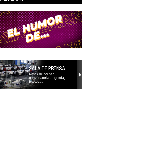
SALA DE PRENSA
Notas de prensa,
convocatorias, agenda,
fototeca,…