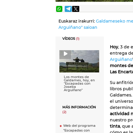
Euskaraz irakurri:
Galdameseko men
Arguiñano" saioan
VÍDEOS
(1)
Hoy
, 3 de
entrega d
Arguiñano
montes de
Las Encart
Los montes de
Galdames, hoy, en
Su anfitrió
''Escapadas con
Joseba
libros pub
Arguiñano''
Galdames. 
el universo
determina
MÁS INFORMACIÓN
(2)
actividad 
nuestro pr
tinta
, que
Web del programa
"Escapadas con
cómo es la