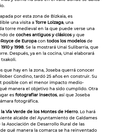
io.
apada por esta zona de Bizkaia, es
ible una visita a
Torre Loizaga
, una
da torre medieval en la que puede verse una
undo de
coches antiguos y clásicos
y que
s-Royce de Europa
con
todos los modelos
de
 1910 y 1998
. Se la mostrará Unai Sulibarria, que
orre. Después, ya en la cocina, Unai elaborará
txakoli.
os que hay en la zona, Joseba querrá conocer
ober Condino, tardó 25 años en construir. Su
ort posible con el menor impacto medio-
qué manera el objetivo ha sido cumplido. Otra
lugar es
fotografiar insectos
, así que Joseba
ámara fotográfica.
la Vía Verde de los Montes de Hierro
. Lo hará
niente alcalde del Ayuntamiento de Galdames
a Asociación de Desarrollo Rural de las
á de qué manera la comarca se ha reinventado