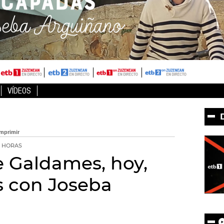
VÍDEOS
0 HORAS
 Galdames, hoy,
s con Joseba