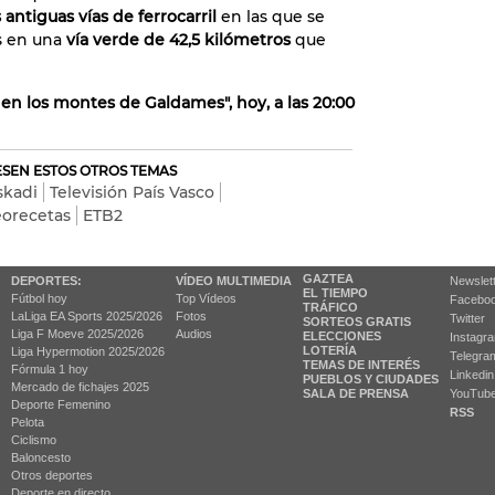
 antiguas vías de ferrocarril
en las que se
as en una
vía verde de 42,5 kilómetros
que
en los montes de Galdames", hoy, a las 20:00
RESEN ESTOS OTROS TEMAS
skadi
Televisión País Vasco
eorecetas
ETB2
GAZTEA
DEPORTES:
VÍDEO MULTIMEDIA
Newslet
EL TIEMPO
Fútbol hoy
Top Vídeos
Facebo
TRÁFICO
LaLiga EA Sports 2025/2026
Fotos
Twitter
SORTEOS GRATIS
Liga F Moeve 2025/2026
Audios
ELECCIONES
Instagr
LOTERÍA
Liga Hypermotion 2025/2026
Telegra
TEMAS DE INTERÉS
Fórmula 1 hoy
Linkedin
PUEBLOS Y CIUDADES
Mercado de fichajes 2025
SALA DE PRENSA
YouTub
Deporte Femenino
RSS
Pelota
Ciclismo
Baloncesto
Otros deportes
Deporte en directo