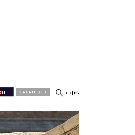
GRUPO EITB
EU
ES