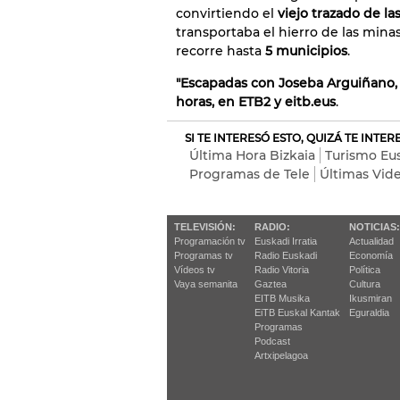
convirtiendo el
viejo trazado de las
transportaba el hierro de las min
recorre hasta
5 municipios
.
"Escapadas con Joseba Arguiñano, 
horas, en ETB2 y eitb.eus
.
SI TE INTERESÓ ESTO, QUIZÁ TE INTE
Última Hora Bizkaia
Turismo Eu
Programas de Tele
Últimas Vid
TELEVISIÓN:
RADIO:
NOTICIAS:
Programación tv
Euskadi Irratia
Actualidad
Programas tv
Radio Euskadi
Economía
Vídeos tv
Radio Vitoria
Política
Vaya semanita
Gaztea
Cultura
EITB Musika
Ikusmiran
EiTB Euskal Kantak
Eguraldia
Programas
Podcast
Artxipelagoa