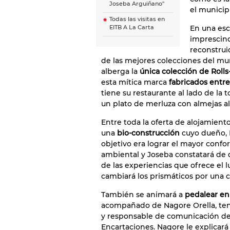
Joseba Arguiñano"
el municip
Todas las visitas en
En una esc
EITB A La Carta
imprescind
reconstrui
de las mejores colecciones del m
alberga la
única colección de Roll
esta mítica marca
fabricados entre
tiene su restaurante al lado de la t
un plato de merluza con almejas al 
Entre toda la oferta de alojamient
una
bio-construcción
cuyo dueño, R
objetivo era lograr el mayor conf
ambiental y Joseba constatará de 
de las experiencias que ofrece el 
cambiará los prismáticos por una c
También se animará a
pedalear en 
acompañado de Nagore Orella, te
y responsable de comunicación de l
Encartaciones. Nagore le explicar