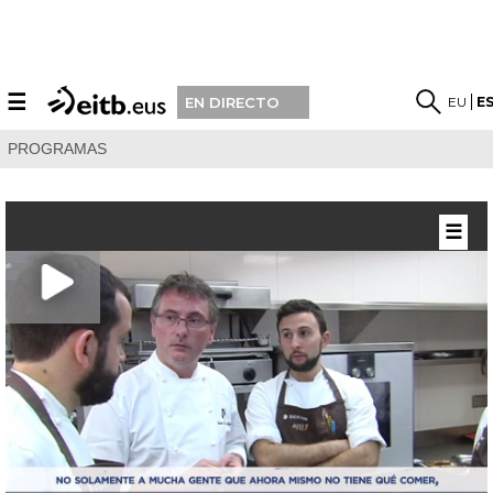
☰
EU
E
EN DIRECTO
PROGRAMAS
☰