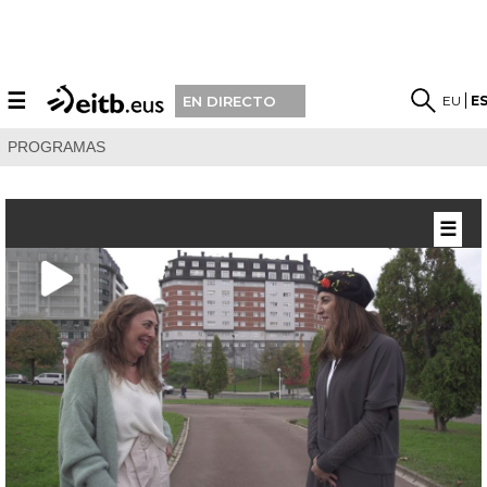
☰
EU
E
EN DIRECTO
PROGRAMAS
☰