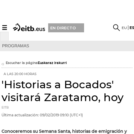
☰
EU
E
EN DIRECTO
PROGRAMAS
Escuchar la página
Euskaraz irakurri
A LAS 20:00 HORAS
'Historias a Bocados'
visitará Zaratamo, hoy
EITB
Última actualización:
09/02/2019
09:10
(UTC+1)
Conoceremos su Semana Santa, historias de emigración y