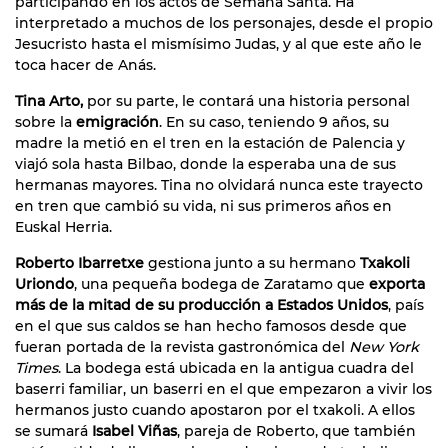
participando en los actos de Semana Santa. Ha
interpretado a muchos de los personajes, desde el propio
Jesucristo hasta el mismísimo Judas, y al que este año le
toca hacer de Anás.
Tina Arto,
por su parte, le contará una historia personal
sobre la
emigración
. En su caso, teniendo 9 años, su
madre la metió en el tren en la estación de Palencia y
viajó sola hasta Bilbao, donde la esperaba una de sus
hermanas mayores. Tina no olvidará nunca este trayecto
en tren que cambió su vida, ni sus primeros años en
Euskal Herria.
Roberto Ibarretxe
gestiona junto a su hermano
Txakoli
Uriondo
, una pequeña bodega de Zaratamo que
exporta
más de la mitad de su producción a Estados Unidos
, país
en el que sus caldos se han hecho famosos desde que
fueran portada de la revista gastronómica del
New York
Times
. La bodega está ubicada en la antigua cuadra del
baserri familiar, un baserri en el que empezaron a vivir los
hermanos justo cuando apostaron por el txakoli. A ellos
se sumará
Isabel Viñas
, pareja de Roberto, que también