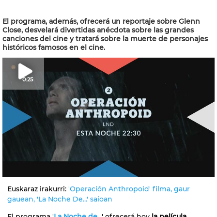
El programa, además, ofrecerá un reportaje sobre Glenn
Close, desvelará divertidas anécdota sobre las grandes
canciones del cine y tratará sobre la muerte de personajes
históricos famosos en el cine.
0:25
Euskaraz irakurri:
'Operación Anthropoid' filma, gaur
gauean, 'La Noche De...' saioan
El programa '
La Noche de...
' ofrecerá hoy
la película