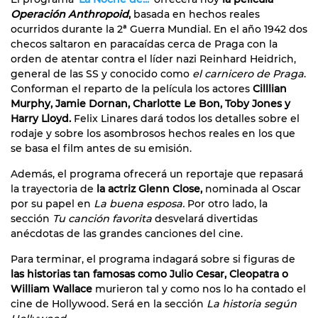
Operación Anthropoid
,
basada en hechos reales
ocurridos durante la 2ª Guerra Mundial. En el año 1942 dos
checos saltaron en paracaídas cerca de Praga con la
orden de atentar contra el líder nazi Reinhard Heidrich,
general de las SS y conocido como
el carnicero de Praga
.
Conforman el reparto de la película los actores
Cilllian
Murphy, Jamie Dornan, Charlotte Le Bon, Toby Jones y
Harry Lloyd.
Felix Linares dará todos los detalles sobre el
rodaje y sobre los asombrosos hechos reales en los que
se basa el film antes de su emisión.
Además, el programa ofrecerá un reportaje que repasará
la trayectoria de
la actriz Glenn Close,
nominada al Oscar
por su papel en
La buena esposa.
Por otro lado, la
sección
Tu canción favorita
desvelará divertidas
anécdotas de las grandes canciones del cine.
Para terminar, el programa indagará sobre si figuras de
las historias tan famosas como Julio Cesar, Cleopatra o
William Wallace
murieron tal y como nos lo ha contado el
cine de Hollywood. Será en la sección
La historia según