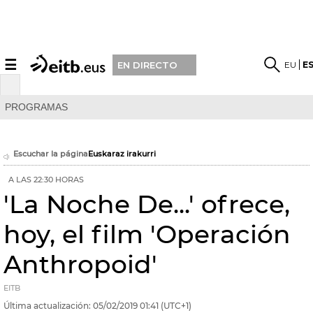
☰
EU
E
EN DIRECTO
PROGRAMAS
Escuchar la página
Euskaraz irakurri
A LAS 22:30 HORAS
'La Noche De...' ofrece,
hoy, el film 'Operación
Anthropoid'
EITB
Última actualización:
05/02/2019
01:41
(UTC+1)