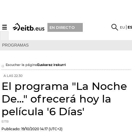
☰
EU
E
EN DIRECTO
PROGRAMAS
Escuchar la página
Euskaraz irakurri
A LAS 22:30
El programa "La Noche
De..." ofrecerá hoy la
película '6 Días'
EITB
Publicado:
19/10/2020
14:17
(UTC+2)