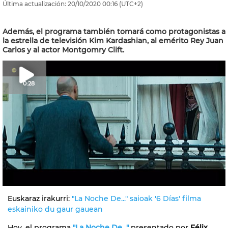
Última actualización:
20/10/2020
00:16
(UTC+2)
Además, el programa también tomará como protagonistas a
la estrella de televisión Kim Kardashian, al emérito Rey Juan
Carlos y al actor Montgomry Clift.
0:28
Euskaraz irakurri:
"La Noche De..." saioak '6 Días' filma
eskainiko du gaur gauean
Hoy, el programa
"La Noche De...
"
presentado por
Félix