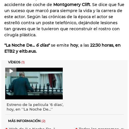
accidente de coche de
Montgomery Clift
. Se dice que fue
un suceso que marcó para siempre la vida y la carrera de
este actor. Según las crónicas de la época el actor se
estrelló contra un poste telefónico, dejándole lesiones
tan graves que le tuvieron que reconstruir el rostro con
cirugía plástica.
"La Noche De...
6 días
"
se emite
hoy
, a las
22:30 horas, en
ETB2 y eitb.eus.
VÍDEOS
(1)
Estreno de la película '6 días',
hoy, en ''La Noche De…''
MÁS INFORMACIÓN
(2)
Web de "La Noche De..."
Todos los programas, en 