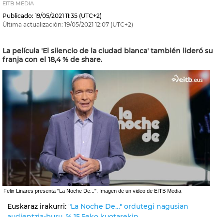
EITB MEDIA
Publicado:
19/05/2021
11:35
(UTC+2)
Última actualización:
19/05/2021
12:07
(UTC+2)
La película 'El silencio de la ciudad blanca' también lideró su
franja con el 18,4 % de share.
Felix Linares presenta "La Noche De...". Imagen de un video de EITB Media.
Euskaraz irakurri:
"La Noche De…" ordutegi nagusian
audientzia-buru, % 15,5eko kuotarekin