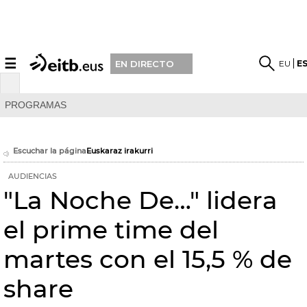
☰
EU
E
EN DIRECTO
PROGRAMAS
Escuchar la página
Euskaraz irakurri
AUDIENCIAS
"La Noche De…" lidera
el prime time del
martes con el 15,5 % de
share