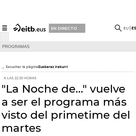
☰
EU
E
EN DIRECTO
PROGRAMAS
Escuchar la página
Euskaraz irakurri
A LAS 22:30 HORAS
"La Noche de…" vuelve
a ser el programa más
visto del primetime del
martes