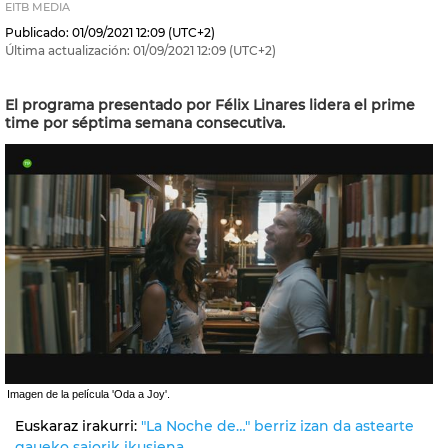
EITB MEDIA
Publicado:
01/09/2021
12:09
(UTC+2)
Última actualización:
01/09/2021
12:09
(UTC+2)
El programa presentado por Félix Linares lidera el prime
time por séptima semana consecutiva.
Imagen de la película 'Oda a Joy'.
Euskaraz irakurri:
"La Noche de…" berriz izan da astearte
gaueko saiorik ikusiena