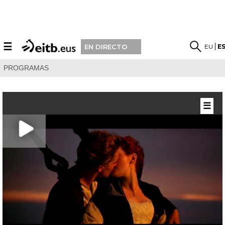
☰
EU
E
EN DIRECTO
PROGRAMAS
☰