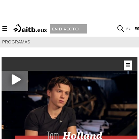
☰
EU
E
EN DIRECTO
PROGRAMAS
☰