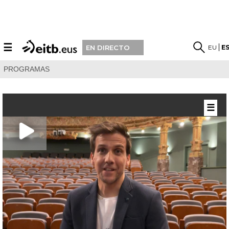
☰
EU
E
EN DIRECTO
PROGRAMAS
☰