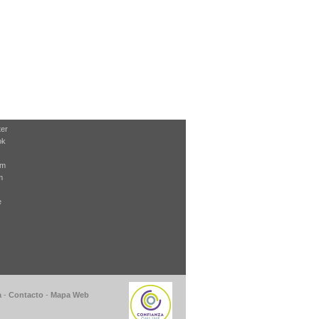
ter
ok
am
m
e
a
-
Contacto
-
Mapa Web