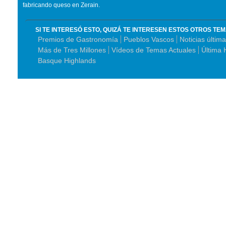
fabricando queso en Zerain.
SI TE INTERESÓ ESTO, QUIZÁ TE INTERESEN ESTOS OTROS TE
Premios de Gastronomía
Pueblos Vascos
Noticias últim
Más de Tres Millones
Vídeos de Temas Actuales
Última 
Basque Highlands