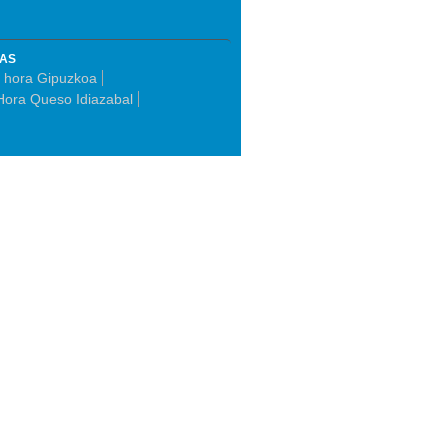
MAS
a hora Gipuzkoa
Hora Queso Idiazabal