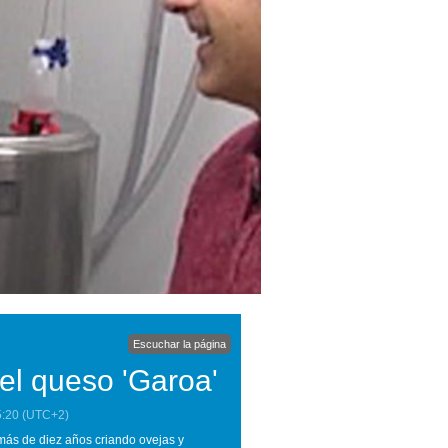
Escuchar la página
del queso 'Garoa'
5:20
(UTC+2)
más de diez años criando ovejas y