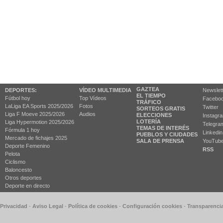
GAZTEA
DEPORTES:
VÍDEO MULTIMEDIA
Newslet
EL TIEMPO
Fútbol hoy
Top Vídeos
Facebo
TRÁFICO
LaLiga EA Sports 2025/2026
Fotos
Twitter
SORTEOS GRATIS
Liga F Moeve 2025/2026
Audios
ELECCIONES
Instagr
LOTERÍA
Liga Hypermotion 2025/2026
Telegra
TEMAS DE INTERÉS
Fórmula 1 hoy
Linkedin
PUEBLOS Y CIUDADES
Mercado de fichajes 2025
SALA DE PRENSA
YouTub
Deporte Femenino
RSS
Pelota
Ciclismo
Baloncesto
Otros deportes
Deporte en directo
 Privacidad
-
Aviso Legal
-
Política de cookies
-
Configuración cookies
-
Transparenci