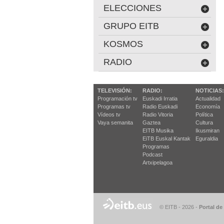
ELECCIONES
GRUPO EITB
KOSMOS
RADIO
TELEVISIÓN:
RADIO:
NOTICIAS:
Programación tv
Euskadi Irratia
Actualidad
Programas tv
Radio Euskadi
Economía
Vídeos tv
Radio Vitoria
Política
Vaya semanita
Gaztea
Cultura
EITB Musika
Ikusmiran
EiTB Euskal Kantak
Eguraldia
Programas
Podcast
Artxipelagoa
© EITB - 2026
-
Portal de