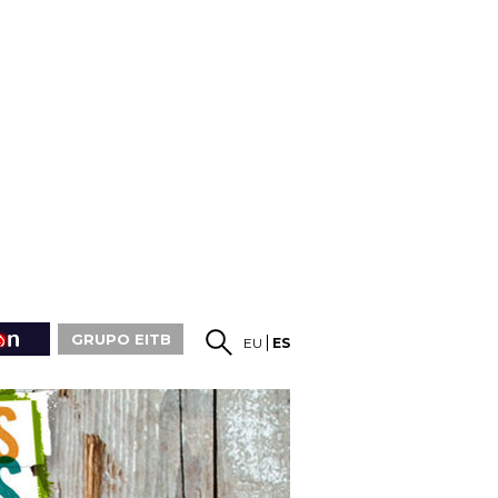
GRUPO EITB
EU
ES