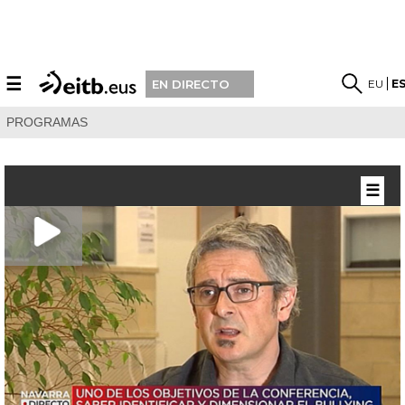
☰
EU
E
EN DIRECTO
PROGRAMAS
☰