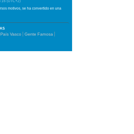
3:16
(UTC+2)
rsos motivos, se ha convertido en una
MAS
 País Vasco
Gente Famosa