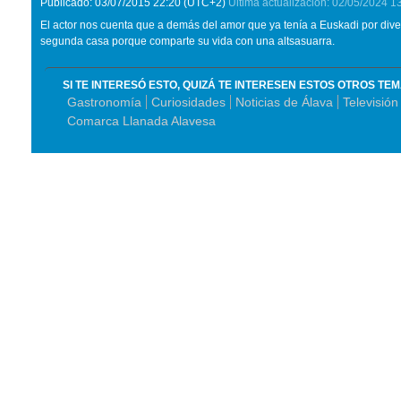
Publicado:
03/07/2015
22:20
(UTC+2)
Última actualización:
02/05/2024
1
El actor nos cuenta que a demás del amor que ya tenía a Euskadi por dive
segunda casa porque comparte su vida con una altsasuarra.
SI TE INTERESÓ ESTO, QUIZÁ TE INTERESEN ESTOS OTROS TE
Gastronomía
Curiosidades
Noticias de Álava
Televisión
Comarca Llanada Alavesa