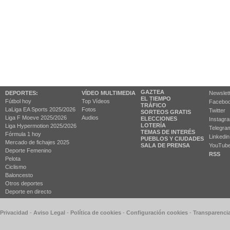
GAZTEA
DEPORTES:
VÍDEO MULTIMEDIA
Newslet
EL TIEMPO
Fútbol hoy
Top Vídeos
Facebo
TRÁFICO
LaLiga EA Sports 2025/2026
Fotos
Twitter
SORTEOS GRATIS
Liga F Moeve 2025/2026
Audios
ELECCIONES
Instagr
LOTERÍA
Liga Hypermotion 2025/2026
Telegra
TEMAS DE INTERÉS
Fórmula 1 hoy
Linkedin
PUEBLOS Y CIUDADES
Mercado de fichajes 2025
SALA DE PRENSA
YouTub
Deporte Femenino
RSS
Pelota
Ciclismo
Baloncesto
Otros deportes
Deporte en directo
 Privacidad
-
Aviso Legal
-
Política de cookies
-
Configuración cookies
-
Transparenci