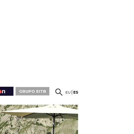
GRUPO EITB
EU
ES