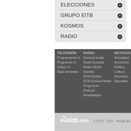
ELECCIONES
GRUPO EITB
KOSMOS
RADIO
TELEVISIÓN:
RADIO:
NOTICIAS:
Programación tv
Euskadi Irratia
Actualidad
Programas tv
Radio Euskadi
Economía
Vídeos tv
Radio Vitoria
Política
Vaya semanita
Gaztea
Cultura
EITB Musika
Ikusmiran
EiTB Euskal Kantak
Eguraldia
Programas
Podcast
Artxipelagoa
© EITB - 2026
-
Portal de