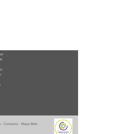
ter
ok
am
m
e
a
-
Contacto
-
Mapa Web