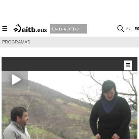
☰
EU
E
EN DIRECTO
PROGRAMAS
☰