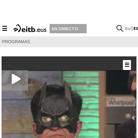
☰
EU
E
EN DIRECTO
PROGRAMAS
☰