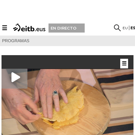
☰
EU
E
EN DIRECTO
PROGRAMAS
☰