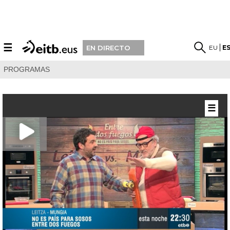
☰
EU
E
EN DIRECTO
PROGRAMAS
☰