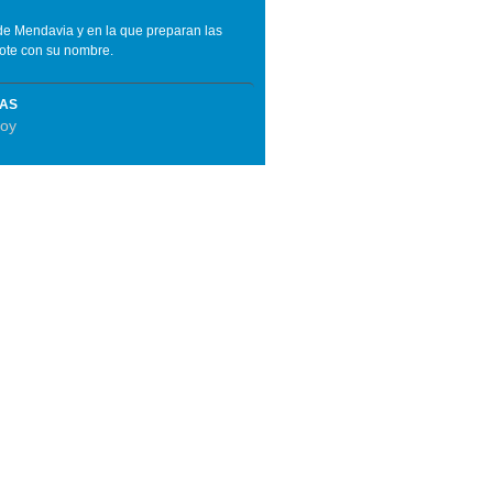
 de Mendavia y en la que preparan las
ote con su nombre.
MAS
oy