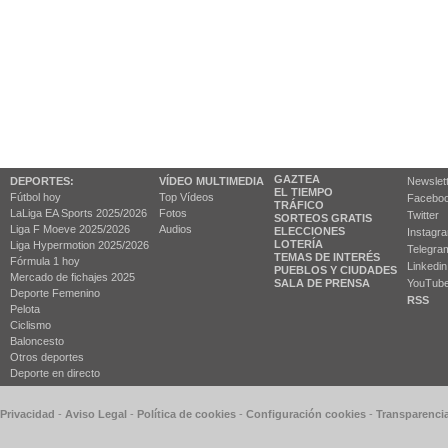
GAZTEA
DEPORTES:
VÍDEO MULTIMEDIA
Newslet
EL TIEMPO
Fútbol hoy
Top Vídeos
Facebo
TRÁFICO
LaLiga EA Sports 2025/2026
Fotos
Twitter
SORTEOS GRATIS
Liga F Moeve 2025/2026
Audios
ELECCIONES
Instagr
LOTERÍA
Liga Hypermotion 2025/2026
Telegra
TEMAS DE INTERÉS
Fórmula 1 hoy
Linkedin
PUEBLOS Y CIUDADES
Mercado de fichajes 2025
SALA DE PRENSA
YouTub
Deporte Femenino
RSS
Pelota
Ciclismo
Baloncesto
Otros deportes
Deporte en directo
 Privacidad
-
Aviso Legal
-
Política de cookies
-
Configuración cookies
-
Transparenci