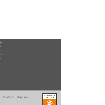
ter
ok
am
m
e
a
-
Contacto
-
Mapa Web