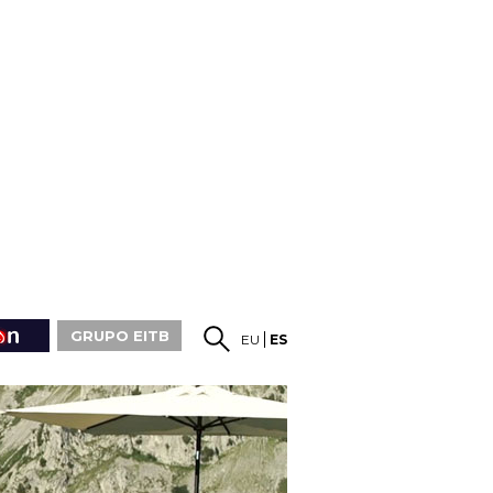
GRUPO EITB
EU
ES