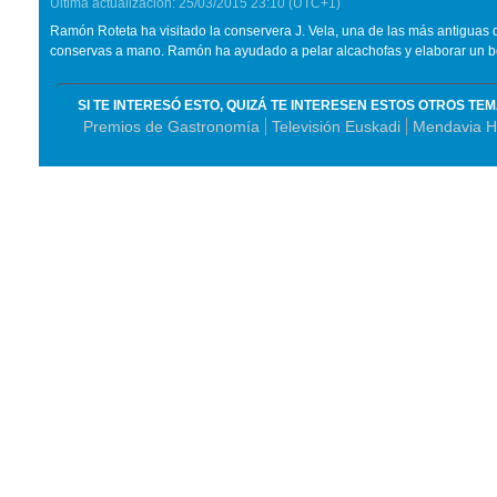
Última actualización:
25/03/2015
23:10
(UTC+1)
Ramón Roteta ha visitado la conservera J. Vela, una de las más antiguas
conservas a mano. Ramón ha ayudado a pelar alcachofas y elaborar un b
SI TE INTERESÓ ESTO, QUIZÁ TE INTERESEN ESTOS OTROS TE
Premios de Gastronomía
Televisión Euskadi
Mendavia H