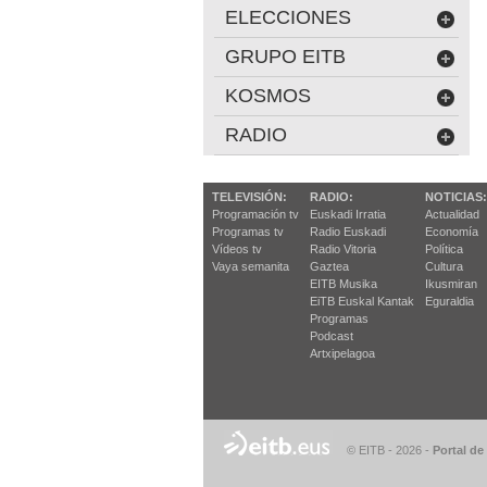
ELECCIONES
GRUPO EITB
KOSMOS
RADIO
TELEVISIÓN:
RADIO:
NOTICIAS:
Programación tv
Euskadi Irratia
Actualidad
Programas tv
Radio Euskadi
Economía
Vídeos tv
Radio Vitoria
Política
Vaya semanita
Gaztea
Cultura
EITB Musika
Ikusmiran
EiTB Euskal Kantak
Eguraldia
Programas
Podcast
Artxipelagoa
© EITB - 2026
-
Portal de