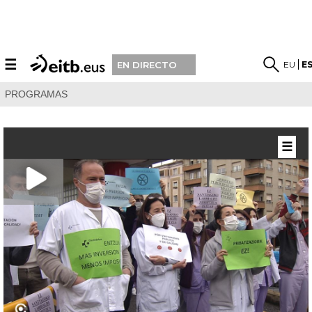
☰
EU
E
EN DIRECTO
PROGRAMAS
☰