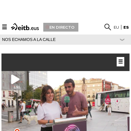
☰
EN DIRECTO
EU
ES
NOS ECHAMOS A LA CALLE
☰
1:51