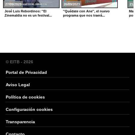
27/09/2023
26/09/2023
21/
José Luis Rebordinos: ''El
''Quédate con Ane'', el nuevo
Mar
Zinemaldia no es un festival...
programa que nos traerá...
por
© EITB - 2026
Portal de Privacidad
Aviso Legal
Política de cookies
Configuración cookies
Transparencia
Contacto