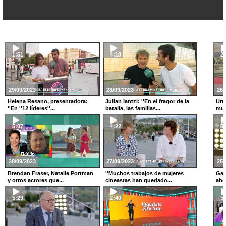
1:51
4:18
2:
29/09/2023
28/09/2023
26/
Helena Resano, presentadora:
Julian Iantzi: ''En el fragor de la
Urr
''En ''12 líderes''...
batalla, las familias...
muy
5:07
4:22
5:
28/09/2023
27/09/2023
25/
Brendan Fraser, Natalie Portman
''Muchos trabajos de mujeres
Gab
y otros actores que...
cineastas han quedado...
abe
5:29
2:40
5: