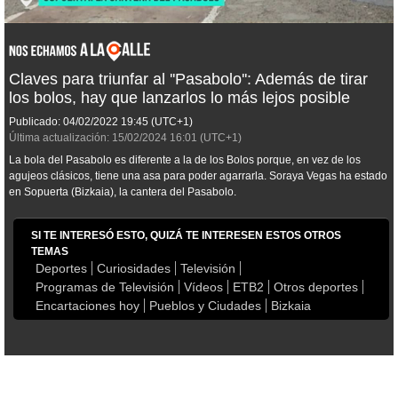
Claves para triunfar al ''Pasabolo'': Además de tirar
los bolos, hay que lanzarlos lo más lejos posible
Publicado:
04/02/2022
19:45
(UTC+1)
Última actualización:
15/02/2024
16:01
(UTC+1)
La bola del Pasabolo es diferente a la de los Bolos porque, en vez de los
agujeos clásicos, tiene una asa para poder agarrarla. Soraya Vegas ha estado
en Sopuerta (Bizkaia), la cantera del Pasabolo.
SI TE INTERESÓ ESTO, QUIZÁ TE INTERESEN ESTOS OTROS
TEMAS
Deportes
Curiosidades
Televisión
Programas de Televisión
Vídeos
ETB2
Otros deportes
Encartaciones hoy
Pueblos y Ciudades
Bizkaia