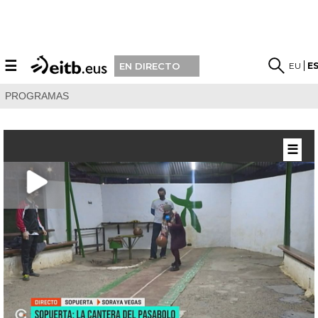
☰
EU
E
EN DIRECTO
PROGRAMAS
☰