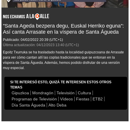
''Santa Ageda bezpera degu, Euskal Herriko eguna'':
Así canta Arrasate en la víspera de Santa Águeda
Publicado:
04/02/2022
20:39
(UTC+1)
Última actualización:
04/12/2023
13:40
(UTC+1)
Egoitz Txurruka se ha trasladado hasta la localidad guipuzcoana de Arrasate
para ver cómo cantan allí las coplas tradicionales que se entonan en la
víspera de Santa Águeda. Además, hemos podido disfrutar de una versión
muy especial.
SI TE INTERESÓ ESTO, QUIZÁ TE INTERESEN ESTOS OTROS
TEMAS
Gipuzkoa
Mondragón
Televisión
Cultura
Programas de Televisión
Vídeos
Fiestas
ETB2
Día Santa Águeda
Alto Deba