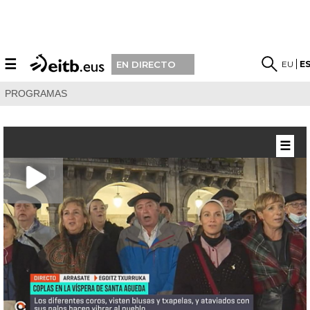
☰
EU
E
EN DIRECTO
PROGRAMAS
☰