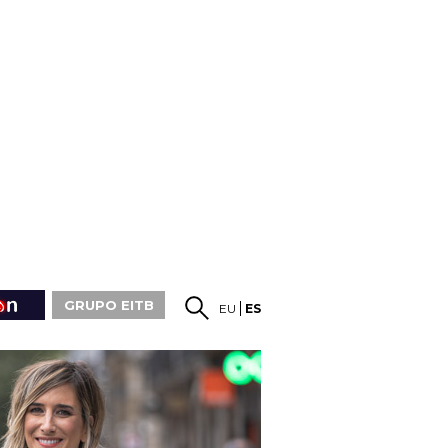
GRUPO EITB
EU
ES