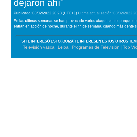
dejaron ahí''
Publicado:
08/02/2022
20:28
(UTC+1)
Última actualización:
08/02/2022
2
En las últimas semanas se han provocado varios ataques en el parque de
entran en acción de noche, durante el fin de semana, cuando más gente s
SI TE INTERESÓ ESTO, QUIZÁ TE INTERESEN ESTOS OTROS TE
Televisión vasca
Leioa
Programas de Televisión
Top Ví