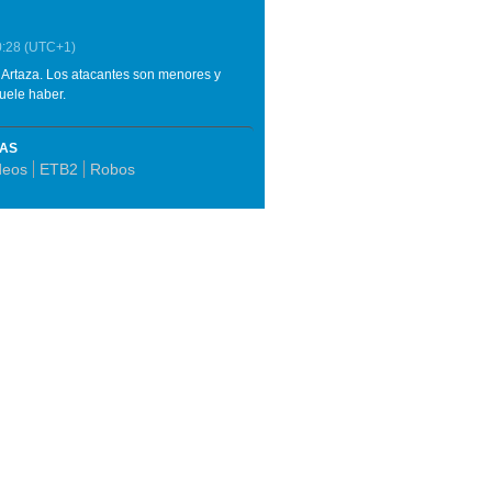
0:28
(UTC+1)
 Artaza. Los atacantes son menores y
uele haber.
MAS
deos
ETB2
Robos