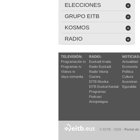
ELECCIONES
GRUPO EITB
KOSMOS
RADIO
TELEVISIÓN:
RADIO:
NOTICIAS:
Programación tv
Euskadi Irratia
Actualidad
Programas tv
Radio Euskadi
Economía
Vídeos tv
Radio Vitoria
Política
Vaya semanita
Gaztea
Cultura
EITB Musika
Ikusmiran
EiTB Euskal Kantak
Eguraldia
Programas
Podcast
Artxipelagoa
© EITB - 2026
-
Portal de