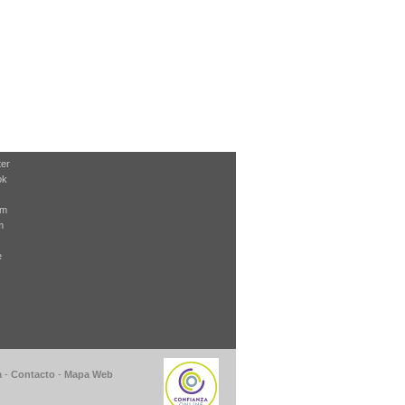
ter
ok
am
m
e
a
-
Contacto
-
Mapa Web