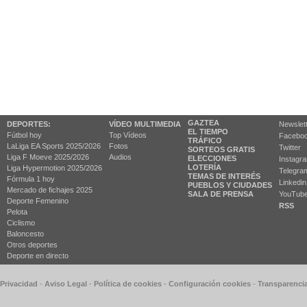
GAZTEA
DEPORTES:
VÍDEO MULTIMEDIA
Newslet
EL TIEMPO
Fútbol hoy
Top Vídeos
Facebo
TRÁFICO
LaLiga EA Sports 2025/2026
Fotos
Twitter
SORTEOS GRATIS
Liga F Moeve 2025/2026
Audios
ELECCIONES
Instagr
LOTERÍA
Liga Hypermotion 2025/2026
Telegra
TEMAS DE INTERÉS
Fórmula 1 hoy
Linkedin
PUEBLOS Y CIUDADES
Mercado de fichajes 2025
SALA DE PRENSA
YouTub
Deporte Femenino
RSS
Pelota
Ciclismo
Baloncesto
Otros deportes
Deporte en directo
 Privacidad
-
Aviso Legal
-
Política de cookies
-
Configuración cookies
-
Transparenci