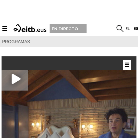
☰
EU
E
EN DIRECTO
PROGRAMAS
☰