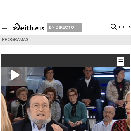
☰
EU
E
EN DIRECTO
PROGRAMAS
☰