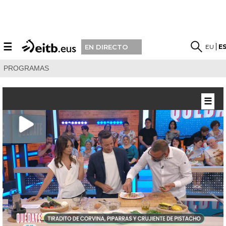
☰
EU
E
EN DIRECTO
PROGRAMAS
☰