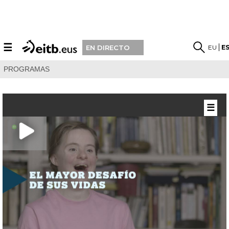
☰
EU
E
EN DIRECTO
PROGRAMAS
☰