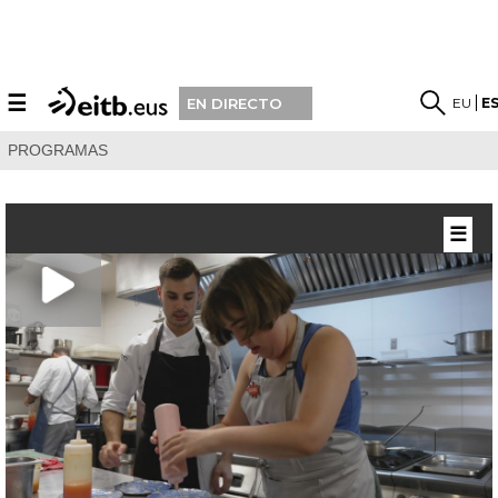
☰
EU
E
EN DIRECTO
PROGRAMAS
☰