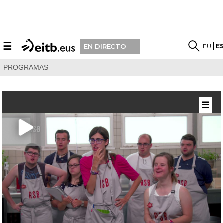
☰
EU
E
EN DIRECTO
PROGRAMAS
☰