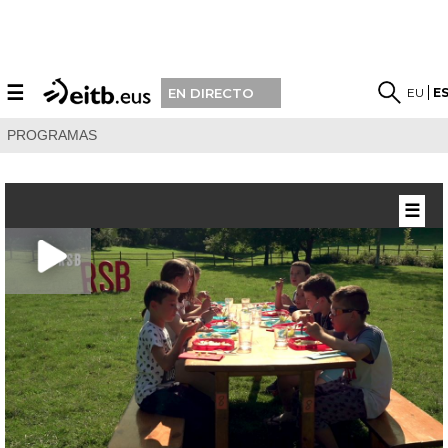
☰
EU
E
EN DIRECTO
PROGRAMAS
☰