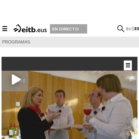
☰
EU
E
EN DIRECTO
PROGRAMAS
☰