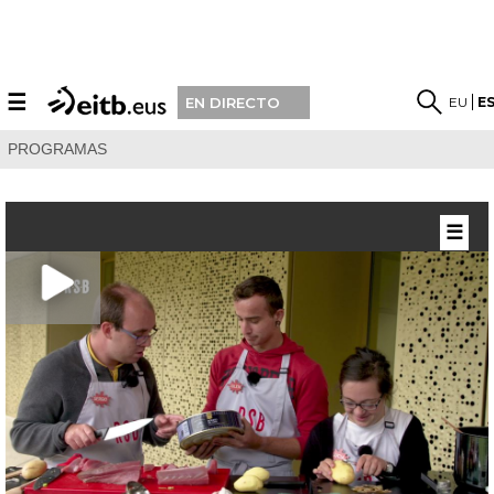
☰
EU
E
EN DIRECTO
PROGRAMAS
☰