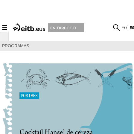
☰
EU
E
EN DIRECTO
PROGRAMAS
POSTRES
Cocktail Hansel de cereza