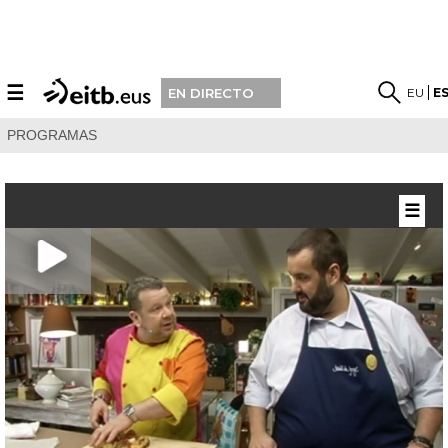
☰
EU
E
EN DIRECTO
PROGRAMAS
☰