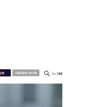
GRUPO EITB
EU
ES