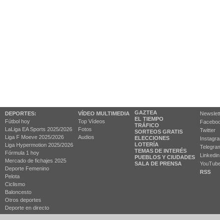
GAZTEA
DEPORTES:
VÍDEO MULTIMEDIA
Newslet
EL TIEMPO
Fútbol hoy
Top Vídeos
Facebo
TRÁFICO
LaLiga EA Sports 2025/2026
Fotos
Twitter
SORTEOS GRATIS
Liga F Moeve 2025/2026
Audios
ELECCIONES
Instagr
LOTERÍA
Liga Hypermotion 2025/2026
Telegra
TEMAS DE INTERÉS
Fórmula 1 hoy
Linkedin
PUEBLOS Y CIUDADES
Mercado de fichajes 2025
SALA DE PRENSA
YouTub
Deporte Femenino
RSS
Pelota
Ciclismo
Baloncesto
Otros deportes
Deporte en directo