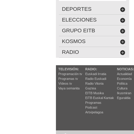
DEPORTES
ELECCIONES
GRUPO EITB
KOSMOS
RADIO
TELEVISIÓN:
RADIO:
NOTICIAS:
Programación tv
Euskadi Irratia
Actualidad
Programas tv
Radio Euskadi
Economía
Vídeos tv
Radio Vitoria
Política
Vaya semanita
Gaztea
Cultura
EITB Musika
Ikusmiran
EiTB Euskal Kantak
Eguraldia
Programas
Podcast
Artxipelagoa