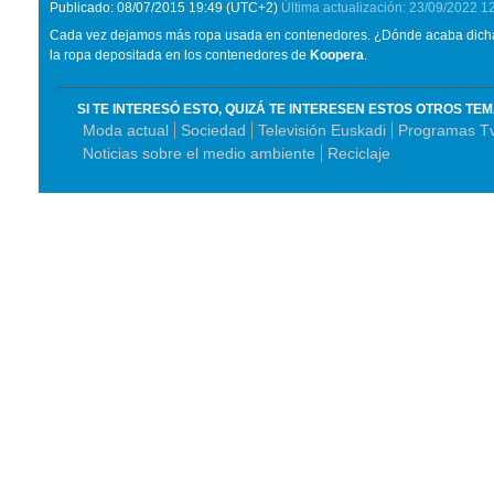
Publicado:
08/07/2015
19:49
(UTC+2)
Última actualización:
23/09/2022
1
Cada vez dejamos más ropa usada en contenedores. ¿Dónde acaba dicha 
la ropa depositada en los contenedores de
Koopera
.
SI TE INTERESÓ ESTO, QUIZÁ TE INTERESEN ESTOS OTROS TE
Moda actual
Sociedad
Televisión Euskadi
Programas T
Noticias sobre el medio ambiente
Reciclaje