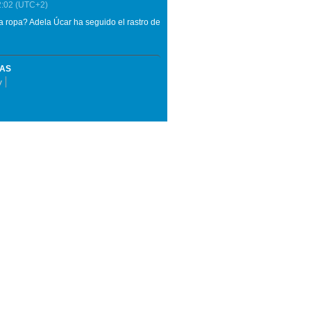
2:02
(UTC+2)
ropa? Adela Úcar ha seguido el rastro de
MAS
v