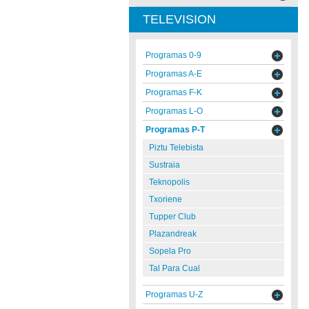
TELEVISION
Programas 0-9
Programas A-E
Programas F-K
Programas L-O
Programas P-T
Piztu Telebista
Sustraia
Teknopolis
Txoriene
Tupper Club
Plazandreak
Sopela Pro
Tal Para Cual
Programas U-Z