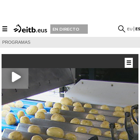
☰
EU
E
EN DIRECTO
PROGRAMAS
☰