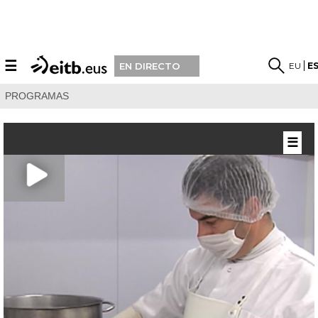
☰
EU
E
EN DIRECTO
PROGRAMAS
☰