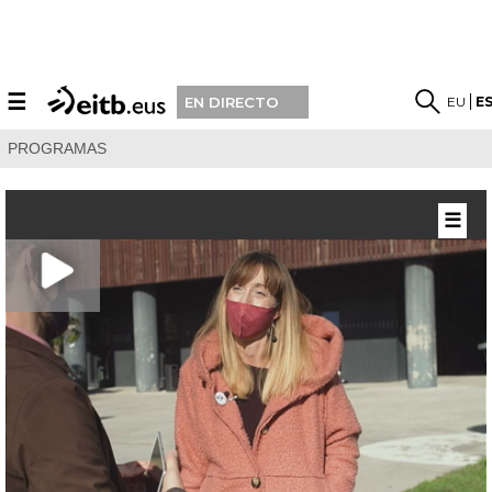
☰
EU
E
EN DIRECTO
PROGRAMAS
☰