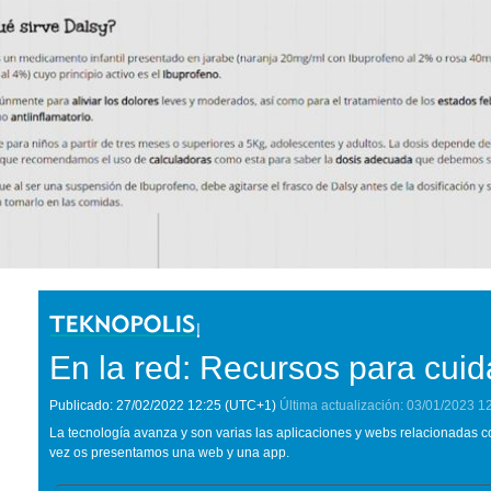
En la red: Recursos para cuid
Publicado:
27/02/2022
12:25
(UTC+1)
Última actualización:
03/01/2023
1
La tecnología avanza y son varias las aplicaciones y webs relacionadas co
vez os presentamos una web y una app.