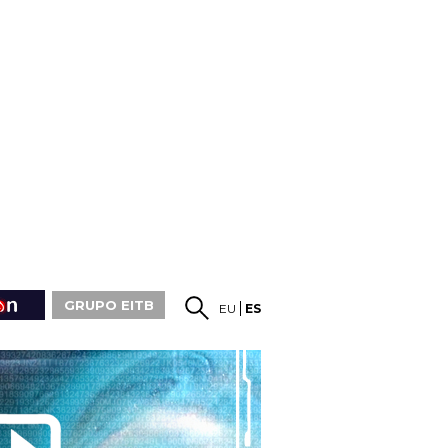
GRUPO EITB
EU
ES