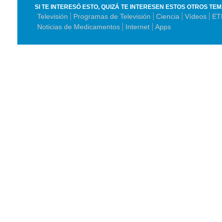
SI TE INTERESÓ ESTO, QUIZÁ TE INTERESEN ESTOS OTROS TE
Televisión
Programas de Televisión
Ciencia
Vídeos
ET
Noticias de Medicamentos
Internet
Apps