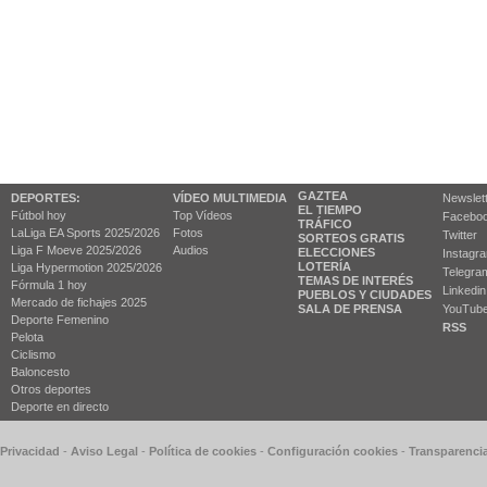
GAZTEA
DEPORTES:
VÍDEO MULTIMEDIA
Newslet
EL TIEMPO
Fútbol hoy
Top Vídeos
Facebo
TRÁFICO
LaLiga EA Sports 2025/2026
Fotos
Twitter
SORTEOS GRATIS
Liga F Moeve 2025/2026
Audios
ELECCIONES
Instagr
LOTERÍA
Liga Hypermotion 2025/2026
Telegra
TEMAS DE INTERÉS
Fórmula 1 hoy
Linkedin
PUEBLOS Y CIUDADES
Mercado de fichajes 2025
SALA DE PRENSA
YouTub
Deporte Femenino
RSS
Pelota
Ciclismo
Baloncesto
Otros deportes
Deporte en directo
 Privacidad
-
Aviso Legal
-
Política de cookies
-
Configuración cookies
-
Transparenci