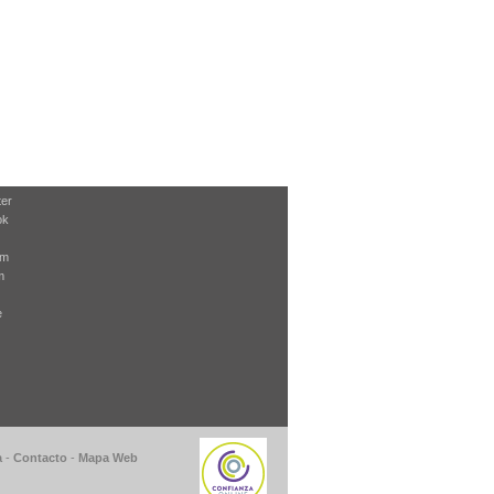
ter
ok
am
m
e
a
-
Contacto
-
Mapa Web