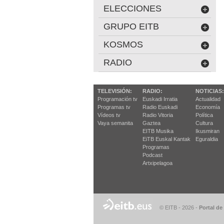
ELECCIONES
GRUPO EITB
KOSMOS
RADIO
TELEVISIÓN:
RADIO:
NOTICIAS:
Programación tv
Euskadi Irratia
Actualidad
Programas tv
Radio Euskadi
Economía
Vídeos tv
Radio Vitoria
Política
Vaya semanita
Gaztea
Cultura
EITB Musika
Ikusmiran
EiTB Euskal Kantak
Eguraldia
Programas
Podcast
Artxipelagoa
© EITB - 2026
-
Portal de