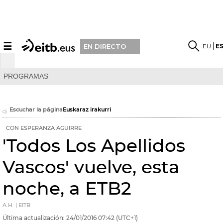
☰
EU
E
EN DIRECTO
PROGRAMAS
Escuchar la página
Euskaraz irakurri
CON ESPERANZA AGUIRRE
'Todos Los Apellidos
Vascos' vuelve, esta
noche, a ETB2
A.H. | EITB
Última actualización:
24/01/2016
07:42
(UTC+1)