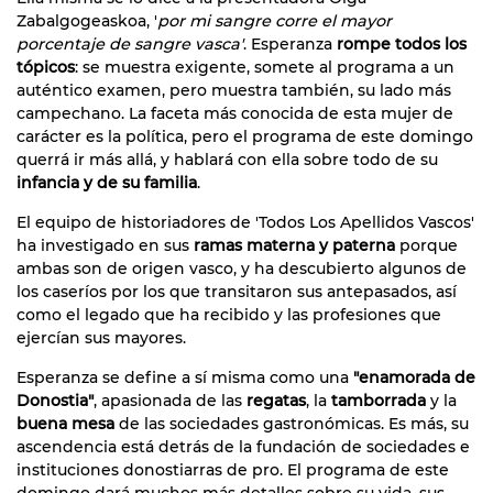
Zabalgogeaskoa, '
por mi sangre corre el mayor
porcentaje de sangre vasca'
. Esperanza
rompe todos los
tópicos
: se muestra exigente, somete al programa a un
auténtico examen, pero muestra también, su lado más
campechano. La faceta más conocida de esta mujer de
carácter es la política, pero el programa de este domingo
querrá ir más allá, y hablará con ella sobre todo de su
infancia y de su familia
.
El equipo de historiadores de 'Todos Los Apellidos Vascos'
ha investigado en sus
ramas materna y paterna
porque
ambas son de origen vasco, y ha descubierto algunos de
los caseríos por los que transitaron sus antepasados, así
como el legado que ha recibido y las profesiones que
ejercían sus mayores.
Esperanza se define a sí misma como una
"enamorada de
Donostia"
, apasionada de las
regatas
, la
tamborrada
y la
buena mesa
de las sociedades gastronómicas. Es más, su
ascendencia está detrás de la fundación de sociedades e
instituciones donostiarras de pro. El programa de este
domingo dará muchos más detalles sobre su vida, sus