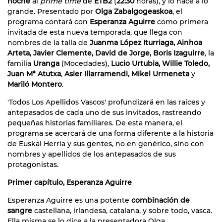
noche
al
prime time
de
ETB2
(
22:30
horas), y lo hace a lo
grande. Presentado por
Olga Zabalgogeaskoa
, el
programa contará con
Esperanza Aguirre
como primera
invitada de esta nueva temporada, que llega con
nombres de la talla de
Juanma López Iturriaga, Ainhoa
Arteta, Javier Clemente, David de Jorge, Boris Izaguirre
, la
familia
Uranga
(Mocedades),
Lucio Urtubia, Willie Toledo,
Juan Mª Atutxa
,
Asier Illarramendi, Mikel Urmeneta
y
Mariló Montero
.
'Todos Los Apellidos Vascos' profundizará en las raíces y
antepasados de cada uno de sus invitados, rastreando
pequeñas historias familiares. De esta manera, el
programa se acercará de una forma diferente a la historia
de Euskal Herria y sus gentes, no en genérico, sino con
nombres y apellidos de los antepasados de sus
protagonistas.
Primer capítulo, Esperanza Aguirre
Esperanza Aguirre es una potente
combinación de
sangre
castellana, irlandesa, catalana, y sobre todo, vasca.
Ella misma se lo dice a la presentadora Olga