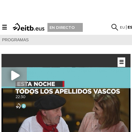
☰
EU
E
EN DIRECTO
PROGRAMAS
☰