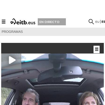
☰
EU
E
EN DIRECTO
PROGRAMAS
☰