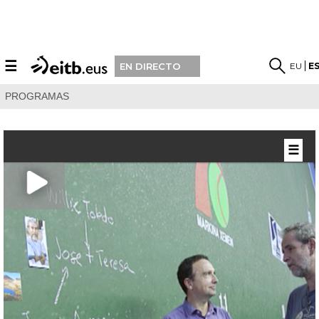
☰
EU
E
EN DIRECTO
PROGRAMAS
☰