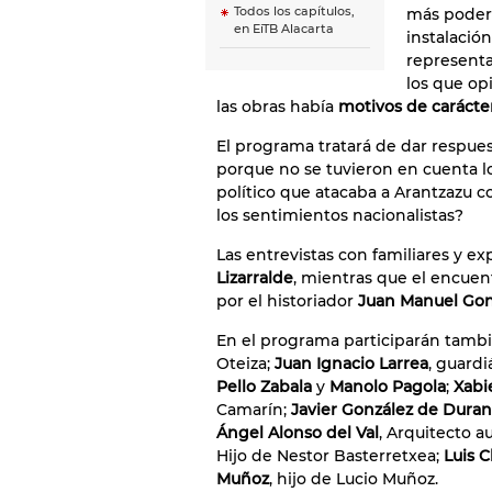
Todos los capítulos,
más podero
en EiTB Alacarta
instalació
representa
los que opi
las obras había
motivos de carácter
El programa tratará de dar respues
porque no se tuvieron en cuenta lo
político que atacaba a Arantzazu c
los sentimientos nacionalistas?
Las entrevistas con familiares y ex
Lizarralde
, mientras que el encuen
por el historiador
Juan Manuel Gon
En el programa participarán tamb
Oteiza;
Juan Ignacio Larrea
, guardi
Pello Zabala
y
Manolo Pagola
;
Xabi
Camarín;
Javier González de Dura
Ángel Alonso del Val
, Arquitecto a
Hijo de Nestor Basterretxea;
Luis C
Muñoz
, hijo de Lucio Muñoz.