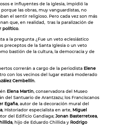
sos e influyentes de la iglesia, impidió la
n porque las obras, muy vanguardistas, no
ban el sentir religioso. Pero cada vez son más
nan que, en realidad, tras la paralización de
 político
.
ta a la pregunta ¿Fue un veto eclesiástico
s preceptos de la Santa Iglesia o un veto
omo bastión de la cultura, la democracia y de
pertos correrán a cargo de la periodista
Elene
tro con los vecinos del lugar estará moderado
zález Cembellín
.
ién
Elena Martin
, conservadora del Museo
án del Santuario de Arantzazu; los Franciscanos
er Egaña
, autor de la decoración mural del
na
, Historiador especialista en arte,
Miguel
utor del Edificio Gandiaga;
Jonan Basterretxea
,
hillida
, hijo de Eduardo Chillida y
Rodrigo