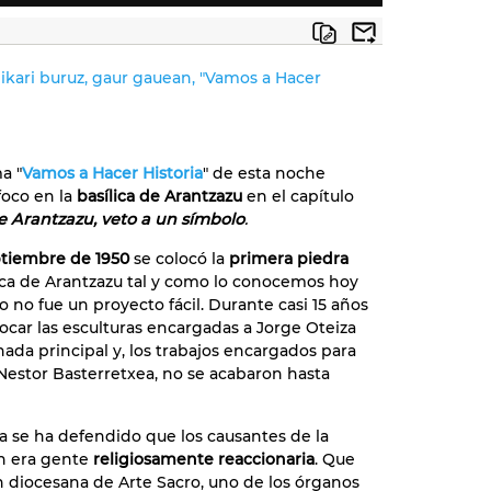
ikari buruz, gaur gauean, "Vamos a Hacer
a "
Vamos a Hacer Historia
" de esta noche
foco en la
basílica de Arantzazu
en el capítulo
de Arantzazu, veto a un símbolo
.
ptiembre de 1950
se colocó la
primera piedra
lica de Arantzazu tal y como lo conocemos hoy
o no fue un proyecto fácil. Durante casi 15 años
locar las esculturas encargadas a Jorge Oteiza
hada principal y, los trabajos encargados para
a Nestor Basterretxea, no se acabaron hasta
a se ha defendido que los causantes de la
n era gente
religiosamente reaccionaria
. Que
n diocesana de Arte Sacro, uno de los órganos