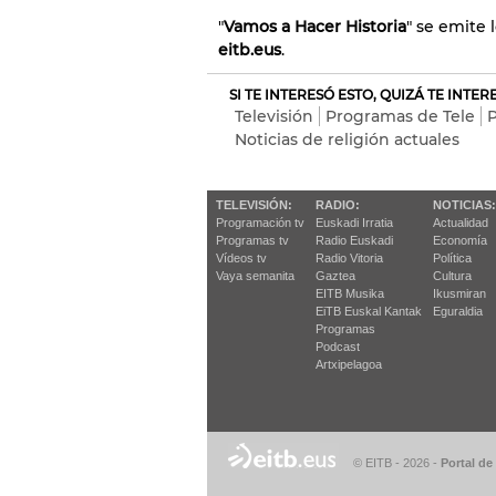
"
Vamos a Hacer Historia
" se emite 
eitb.eus
.
SI TE INTERESÓ ESTO, QUIZÁ TE INTE
Televisión
Programas de Tele
Noticias de religión actuales
TELEVISIÓN:
RADIO:
NOTICIAS:
Programación tv
Euskadi Irratia
Actualidad
Programas tv
Radio Euskadi
Economía
Vídeos tv
Radio Vitoria
Política
Vaya semanita
Gaztea
Cultura
EITB Musika
Ikusmiran
EiTB Euskal Kantak
Eguraldia
Programas
Podcast
Artxipelagoa
© EITB - 2026
-
Portal de