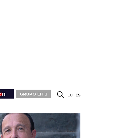
GRUPO EITB
EU
ES