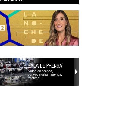
SALA DE PRENSA
Notas de prensa,
convocatorias, agenda,
fototeca,…