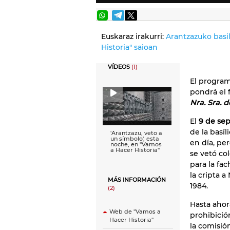
Euskaraz irakurri:
Arantzazuko basil
Historia" saioan
VÍDEOS
(1)
El program
pondrá el 
Nra. Sra. 
El
9 de se
de la basí
'Arantzazu, veto a
un símbolo', esta
en día, per
noche, en ''Vamos
a Hacer Historia''
se vetó co
para la fac
la cripta 
MÁS INFORMACIÓN
1984.
(2)
Hasta ahor
Web de "Vamos a
prohibició
Hacer Historia"
la comisió