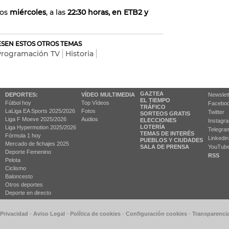
los
miércoles
, a las
22:30 horas, en ETB2 y
RESEN ESTOS OTROS TEMAS
Programación TV
Historia
GAZTEA
DEPORTES:
VÍDEO MULTIMEDIA
Newslet
EL TIEMPO
Fútbol hoy
Top Vídeos
Facebo
TRÁFICO
LaLiga EA Sports 2025/2026
Fotos
Twitter
SORTEOS GRATIS
Liga F Moeve 2025/2026
Audios
ELECCIONES
Instagr
LOTERÍA
Liga Hypermotion 2025/2026
Telegra
TEMAS DE INTERÉS
Fórmula 1 hoy
Linkedin
PUEBLOS Y CIUDADES
Mercado de fichajes 2025
SALA DE PRENSA
YouTub
Deporte Femenino
RSS
Pelota
Ciclismo
Baloncesto
Otros deportes
Deporte en directo
 Privacidad
-
Aviso Legal
-
Política de cookies
-
Configuración cookies
-
Transparenci