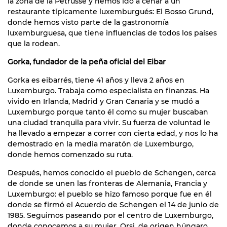
la zona de la Petrusse y hemos ido a cenar a un
restaurante típicamente luxemburgués: El Bosso Grund,
donde hemos visto parte de la gastronomía
luxemburguesa, que tiene influencias de todos los países
que la rodean.
Gorka, fundador de la peña oficial del Eibar
Gorka es eibarrés, tiene 41 años y lleva 2 años en
Luxemburgo. Trabaja como especialista en finanzas. Ha
vivido en Irlanda, Madrid y Gran Canaria y se mudó a
Luxemburgo porque tanto él como su mujer buscaban
una ciudad tranquila para vivir. Su fuerza de voluntad le
ha llevado a empezar a correr con cierta edad, y nos lo ha
demostrado en la media maratón de Luxemburgo,
donde hemos comenzado su ruta.
Después, hemos conocido el pueblo de Schengen, cerca
de donde se unen las fronteras de Alemania, Francia y
Luxemburgo: el pueblo se hizo famoso porque fue en él
donde se firmó el Acuerdo de Schengen el 14 de junio de
1985. Seguimos paseando por el centro de Luxemburgo,
donde conocemos a su mujer, Orsi, de origen húngaro.