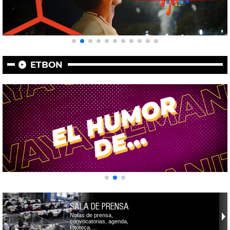
ETBON
SALA DE PRENSA
Notas de prensa,
convocatorias, agenda,
fototeca,…