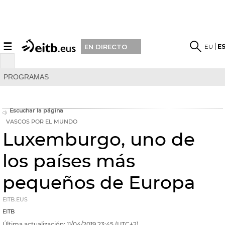
☰
EU
E
EN DIRECTO
PROGRAMAS
Escuchar la página
VASCOS POR EL MUNDO
Luxemburgo, uno de
los países más
pequeños de Europa
EITB.EUS
EITB
Última actualización:
11/04/2019
23:45
(UTC+2)